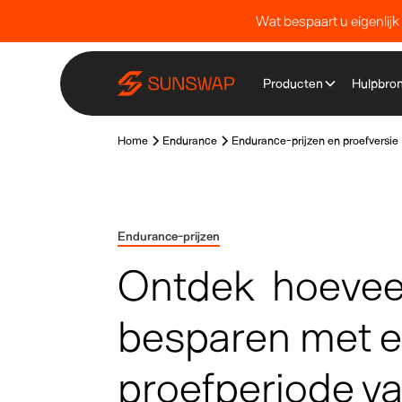
Wat bespaart u eigenlijk
Producten
Hulpbro
Home
Endurance
Endurance-prijzen en proefversie
Endurance-prijzen
Ontdek hoeveel
besparen met 
proefperiode v