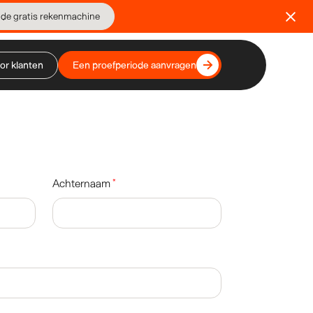
 de gratis rekenmachine
or klanten
Een proefperiode aanvragen
Achternaam
*