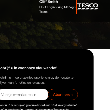
Cliff Smith
Fleet Engineering Manager
Tesco
chrijf u in voor onze nieuwsbrief
chrijf u in op onze nieuwsbrief om op de hoogte te
lijven van functies en releases.
oor u in te schrijven gaat u akkoord met ons
Privacybeleid
en
eeft u toestemming om updates van onze Sunswap te