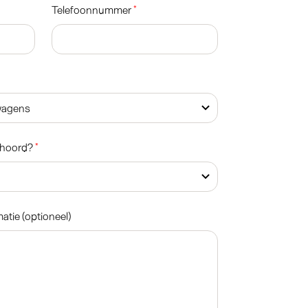
Telefoonnummer
*
ehoord?
*
atie (optioneel)