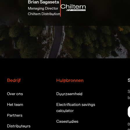
Brian Sagaseta
Managing Director
Chiltern Distribution
Bedrijf
Hulpbronnen
S
S
Over ons
Duurzaamheid
b
Het team
Electrification savings
calculator
Partners
Casestudies
D
Distributeurs
g