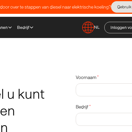
 door over te stappen van diesel naar elektrische koeling?
Gebruik
NL
nnen
Bedrijf
Inloggen vo
Voornaam
*
 u kunt
een
Bedrijf
*
an