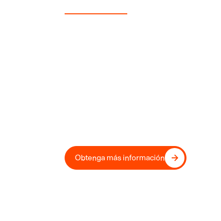
Disfrute de Sunswap
Transporta hoy t
futuro
Vaya más allá del diésel con nuestra prob
transporte, en la que confían los princip
minoristas del Reino Unido y Europa.
Obtenga más información