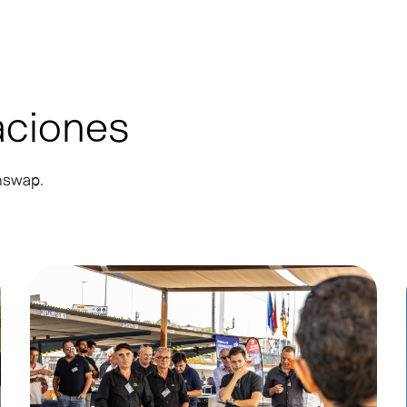
zaciones
nswap.
Noticias
Not