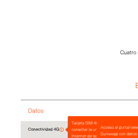
Cuatro 
Datos
Tarjeta SIM 4G y plan de datos para
Acceso al portal tel
Conectividad 4G
conectar la unidad Endurance al
Sunswap con datos 
Internet de las Cosas (IoT).