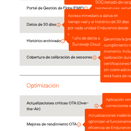
SOC/estado de carg
Portal de Gestión de Flota (FMP)
temperaturas, estad
etc.
Acceso inmediato a datos en
(Integración por API
tiempo real y al histórico de 30 días
Datos de 30 días
como complemento)
por cada unidad Endurance desde
el FMP. Descargables.
1 año de datos almacenados en
Garantiza la pre
Histórico archivado
Sunswap Cloud.
cumplimiento n
momento. Inclu
Cobertura de calibración de sensores
calibración dur
certificaciones
sin coste adici
está fuera de r
Optimización
Aplicación re
Actualizaciones críticas OTA (Over-
correcciones e
the-Air)
necesidad de i
Actualizaciones inalámb
optimizan el funcionamie
Mejoras de rendimiento OTA
eficiencia de Endurance 