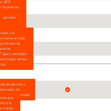
a, GPS,
o de puertas,
 disponible
.
cisión y el
ormativo en todo
ye revisión de
ante las
 F-Gas y reemplazo
onal si algún sensor
ango.
mota de parches y
senciales, sin
nmovilizar la unidad.
ricas que
nto y la
a lo largo