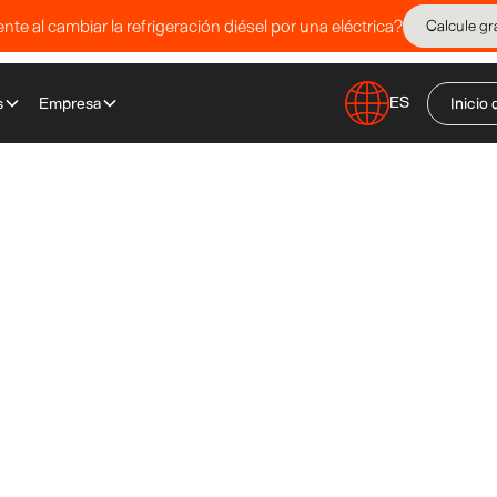
te al cambiar la refrigeración diésel por una eléctrica?
Calcule gra
ES
s
Empresa
Inicio 