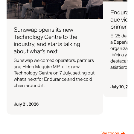
Endurance
que viero
primer o
Sunswap opens its new
El 25 de ju
Technology Centre to the
a España po
industry, and starts talking
organizado 
about what's next
Ibérica y TI
Sunswap welcomed operators, partners
destacaron
and Helen Maguire MP to its new
asistieron.
Technology Centre on 7 July, setting out
what's next for Endurance and the cold
chain around it.
July 10, 202
July 21, 2026
Ver todos