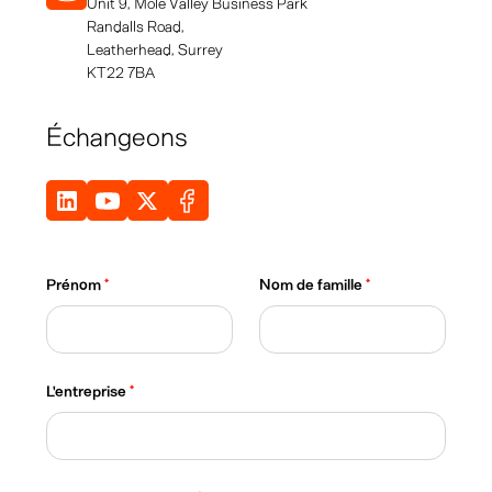
Unit 9, Mole Valley Business Park
Randalls Road,
Leatherhead, Surrey
KT22 7BA
Échangeons
Prénom
*
Nom de famille
*
L'entreprise
*