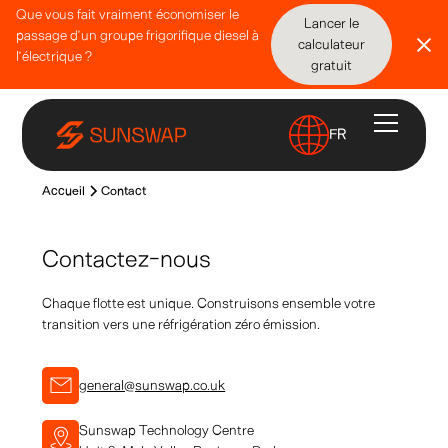
Que vous fait vraiment économiser le
Lancer le
passage d’un groupe frigorifique diesel à
calculateur
l’électrique ?
gratuit
FR
Accueil
Contact
Contactez-nous
Chaque flotte est unique. Construisons ensemble votre
transition vers une réfrigération zéro émission.
general@sunswap.co.uk
Sunswap Technology Centre