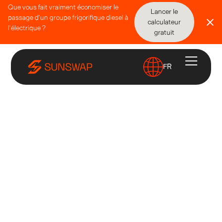
Que vous fait vraiment économiser le
Lancer le
passage d’un groupe frigorifique diesel à
calculateur
l’électrique ?
gratuit
FR
Accueil
Durabilité et impact