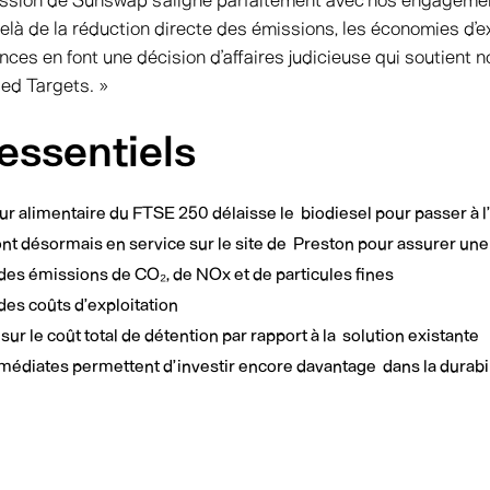
mission de Sunswap s’aligne parfaitement avec nos engagemen
à de la réduction directe des émissions, les économies d’exp
ances en font une décision d’affaires judicieuse qui soutient 
sed Targets. »
 essentiels
r alimentaire du FTSE 250 délaisse le biodiesel pour passer à l
ont désormais en service sur le site de Preston pour assurer une 
 des émissions de CO₂, de NOx et de particules fines
des coûts d’exploitation
r le coût total de détention par rapport à la solution existante
diates permettent d’investir encore davantage dans la durabil