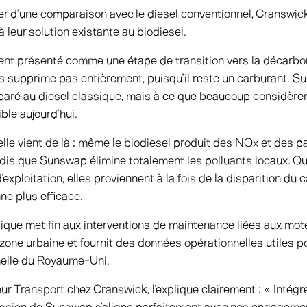
er d’une comparaison avec le diesel conventionnel, Cranswic
eur solution existante au biodiesel.
ent présenté comme une étape de transition vers la décarbona
s supprime pas entièrement, puisqu’il reste un carburant. S
ré au diesel classique, mais à ce que beaucoup considèren
ble aujourd’hui.
elle vient de là : même le biodiesel produit des NOx et des pa
tandis que Sunswap élimine totalement les polluants locaux. Q
exploitation, elles proviennent à la fois de la disparition du 
ne plus efficace.
trique met fin aux interventions de maintenance liées aux mote
 zone urbaine et fournit des données opérationnelles utiles po
échelle du Royaume-Uni.
r Transport chez Cranswick, l’explique clairement : « Intégre