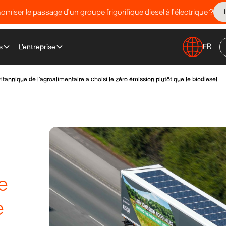
miser le passage d’un groupe frigorifique diesel à l’électrique ?
FR
s
L'entreprise
itannique de l’agroalimentaire a choisi le zéro émission plutôt que le biodiesel
e
e