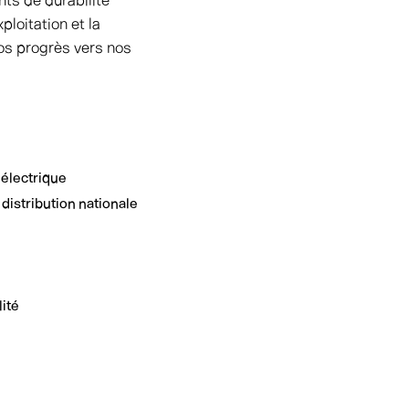
ts de durabilité
loitation et la
nos progrès vers nos
’électrique
distribution nationale
ité