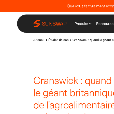
Que vous fait vraiment écono
Produits
Ressource
Accueil
Études de cas
Cranswick : quand le géant br
Cranswick : quand
le géant britanniqu
de l’agroalimentair