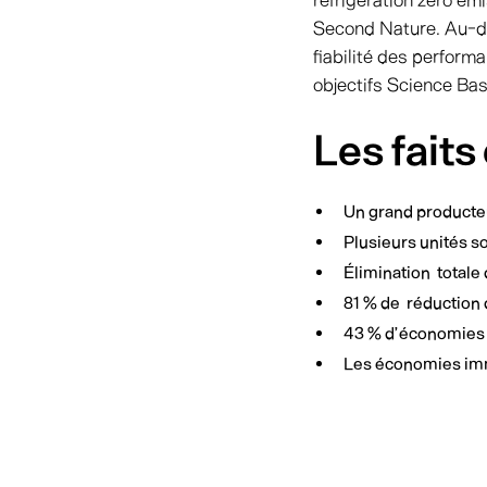
réfrigération zéro é
Second Nature. Au-del
fiabilité des perform
objectifs Science Ba
Les faits
Un grand producteu
Plusieurs unités s
Élimination totale
81 % de réduction 
43 % d’économies su
Les économies immé